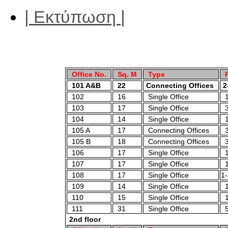
| Εκτύπωση |
Office No.
Sq. M
Type
F
101 A&B
22
Connecting Offices
2
102
16
Single Office
1
103
17
Single Office
3
104
14
Single Office
1
105 A
17
Connecting Offices
3
105 B
18
Connecting Offices
3
106
17
Single Office
1
107
17
Single Office
1
108
17
Single Office
1
109
14
Single Office
1
110
15
Single Office
1
111
31
Single Office
5
2nd floor