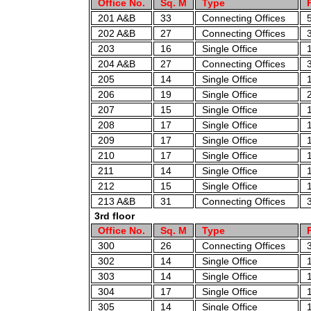
Office No.
Sq. M
Type
F
201 A&B
33
Connecting Offices
5
202 A&B
27
Connecting Offices
3
203
16
Single Office
1
204 A&B
27
Connecting Offices
3
205
14
Single Office
1
206
19
Single Office
2
207
15
Single Office
1
208
17
Single Office
1
209
17
Single Office
1
210
17
Single Office
1
211
14
Single Office
1
212
15
Single Office
1
213 A&B
31
Connecting Offices
3
3rd floor
Office No.
Sq. M
Type
F
300
26
Connecting Offices
3
302
14
Single Office
1
303
14
Single Office
1
304
17
Single Office
1
305
14
Single Office
1